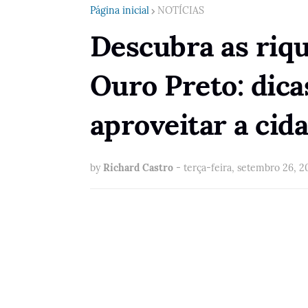
Página inicial
NOTÍCIAS
Descubra as riqu
Ouro Preto: dica
aproveitar a cida
by
Richard Castro
-
terça-feira, setembro 26, 2