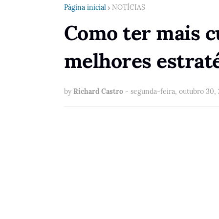
Página inicial
NOTÍCIAS
Como ter mais c
melhores estrat
by
Richard Castro
-
segunda-feira, outubro 30,