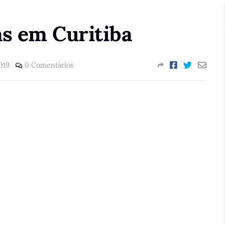
as em Curitiba
019
0 Comentários